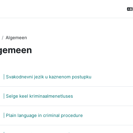
Algemeen
gemeen
ctieoverzicht
SCORM-pakket
| Svakodnevni jezik u kaznenom postupku
SCORM-pakket
| Selge keel kriminaalmenetluses
SCORM-pakket
| Plain language in criminal procedure