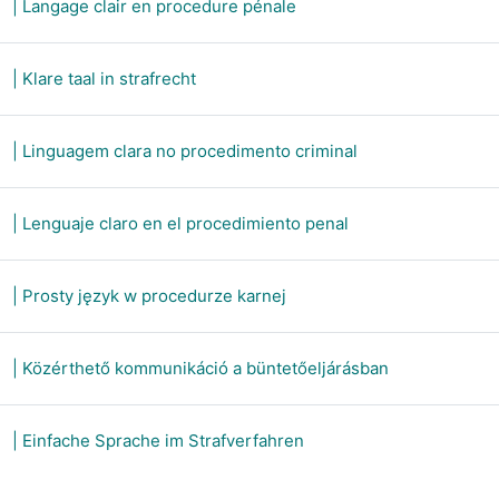
SCORM-pakket
| Langage clair en procedure pénale
SCORM-pakket
| Klare taal in strafrecht
SCORM-pakket
| Linguagem clara no procedimento criminal
SCORM-pakket
| Lenguaje claro en el procedimiento penal
SCORM-pakket
| Prosty język w procedurze karnej
SCORM-pakke
| Közérthető kommunikáció a büntetőeljárásban
SCORM-pakket
| Einfache Sprache im Strafverfahren