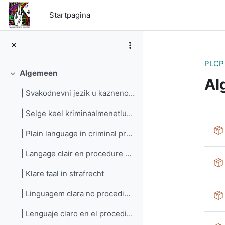
Ga naar hoofdinhoud
Startpagina
PLCP
Algemeen
Samenklappen
Al
| Svakodnevni jezik u kaznenom postupku
Se
| Selge keel kriminaalmenetluses
| Plain language in criminal procedure
| Langage clair en procedure pénale
| Klare taal in strafrecht
| Linguagem clara no procedimento criminal
| Lenguaje claro en el procedimiento penal