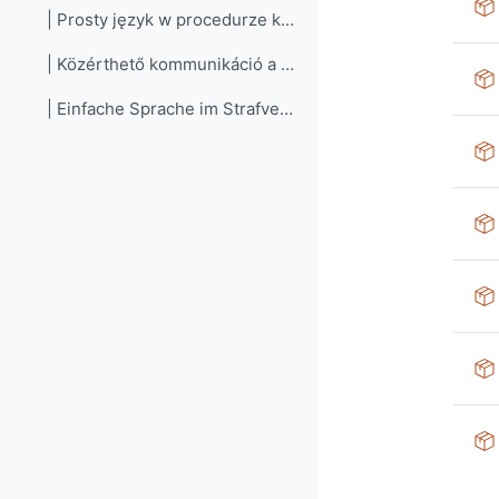
| Prosty język w procedurze karnej
| Közérthető kommunikáció a büntetőeljárásban
| Einfache Sprache im Strafverfahren