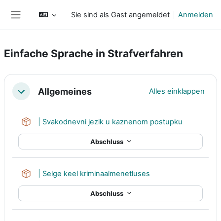
Zum Hauptinhalt
Sie sind als Gast angemeldet
Anmelden
Website-Übersicht
Einfache Sprache in Strafverfahren
Abschnittsübersicht
Allgemeines
Alles einklappen
Einklappen
Lernpaket
| Svakodnevni jezik u kaznenom postupku
Abschluss
Lernpaket
| Selge keel kriminaalmenetluses
Abschluss