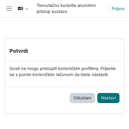
Preskoči na sadržaj
Trenutačno koristite anonimni
Prijava
pristup sustavu
Bočni panel
Potvrdi
Gosti ne mogu pristupiti korisničkim profilima. Prijavite
se s punim korisničkim računom da biste nastavili.
Odustani
Nastavi