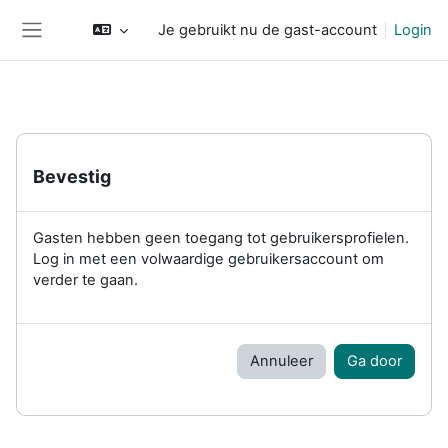
Ga naar hoofdinhoud
Je gebruikt nu de gast-account
Login
Zijpaneel
Bevestig
Gasten hebben geen toegang tot gebruikersprofielen.
Log in met een volwaardige gebruikersaccount om
verder te gaan.
Annuleer
Ga door