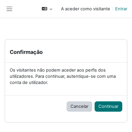
Ir para o conteúdo principal
A aceder como visitante
Entrar
Painel lateral
Confirmação
Os visitantes não podem aceder aos perfis dos
utilizadores. Para continuar, autentique-se com uma
conta de utilizador.
Cancelar
Continuar