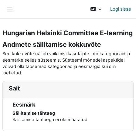
Jäta vahele peasisuni
Logi sisse
Küljepaneel
Hungarian Helsinki Committee E-learning
Andmete säilitamise kokkuvõte
See kokkuvõte näitab vaikimisi kasutajate info kategooriaid ja
eesmärke selles süsteemis. Süsteemi mõnedel aspektidel
võivad olla täpsemad kategooriad ja eesmärgid kui siin
loetletud.
Sait
Eesmärk
Säilitamise tähtaeg
Säilitamise tähtaega ei ole määratud